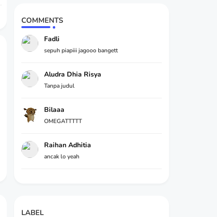
COMMENTS
Fadli
sepuh piapiii jagooo bangett
Aludra Dhia Risya
Tanpa judul
Bilaaa
OMEGATTTTT
Raihan Adhitia
ancak lo yeah
LABEL