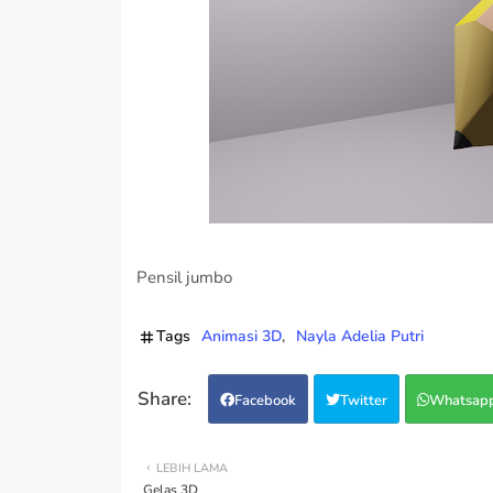
Pensil jumbo
Tags
Animasi 3D
Nayla Adelia Putri
Facebook
Twitter
Whatsap
LEBIH LAMA
Gelas 3D