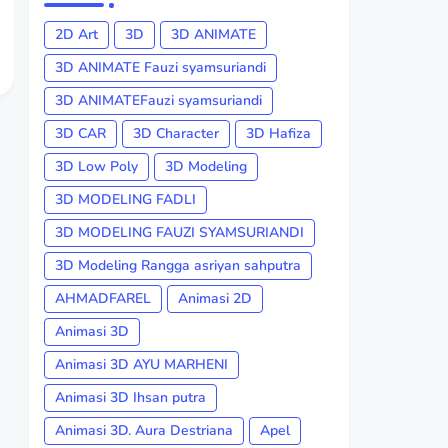
2D Art
3D
3D ANIMATE
3D ANIMATE Fauzi syamsuriandi
3D ANIMATEFauzi syamsuriandi
3D CAR
3D Character
3D Hafiza
3D Low Poly
3D Modeling
3D MODELING FADLI
3D MODELING FAUZI SYAMSURIANDI
3D Modeling Rangga asriyan sahputra
AHMADFAREL
Animasi 2D
Animasi 3D
Animasi 3D AYU MARHENI
Animasi 3D Ihsan putra
Animasi 3D. Aura Destriana
Apel