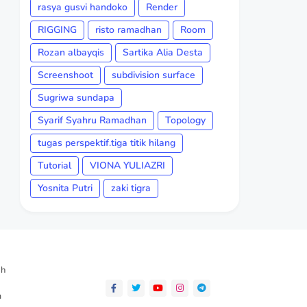
rasya gusvi handoko
Render
RIGGING
risto ramadhan
Room
Rozan albayqis
Sartika Alia Desta
Screenshoot
subdivision surface
Sugriwa sundapa
Syarif Syahru Ramadhan
Topology
tugas perspektif.tiga titik hilang
Tutorial
VIONA YULIAZRI
Yosnita Putri
zaki tigra
ah
m