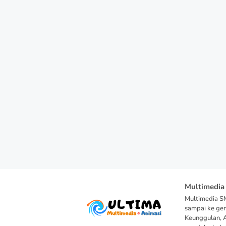
Multimedia
Multimedia SM
sampai ke ge
Keunggulan, 