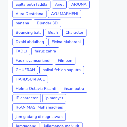
aqilla putri fadilla
Ariel
ARJUNA
Aura Destriana
AYU MARHENI
banana
Blender 3D
Bouncing ball
Buah
Character
Dzaki abdulhaq
Elvina Maharani
FADLI
fairuz zahra
Fauzi syamsuriandi
Filmpen
GHUFRAN
haikal febian saputra
HARDSURFACE
Helma Octavia Risanti
ihsan putra
IP character
ip monyet
IP.ANIMASI.MuhamadFais
jam gadang di negri awan
Jamgadang
juliamanda maiyurit