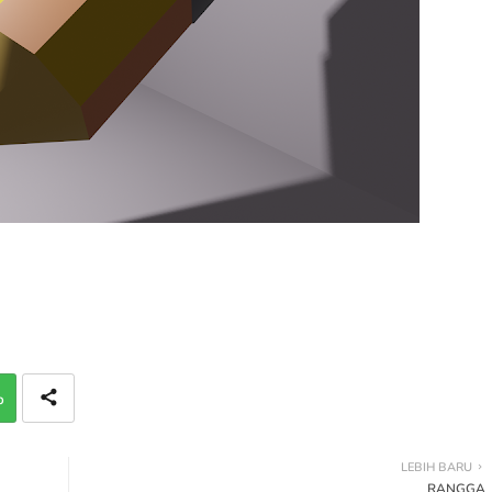
p
LEBIH BARU
RANGGA