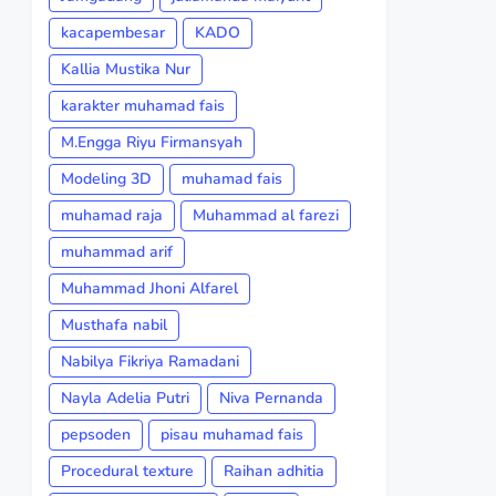
kacapembesar
KADO
Kallia Mustika Nur
karakter muhamad fais
M.Engga Riyu Firmansyah
Modeling 3D
muhamad fais
muhamad raja
Muhammad al farezi
muhammad arif
Muhammad Jhoni Alfarel
Musthafa nabil
Nabilya Fikriya Ramadani
Nayla Adelia Putri
Niva Pernanda
pepsoden
pisau muhamad fais
Procedural texture
Raihan adhitia