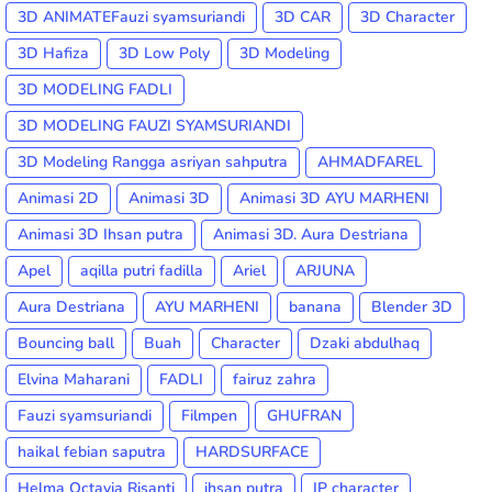
3D ANIMATEFauzi syamsuriandi
3D CAR
3D Character
3D Hafiza
3D Low Poly
3D Modeling
3D MODELING FADLI
3D MODELING FAUZI SYAMSURIANDI
3D Modeling Rangga asriyan sahputra
AHMADFAREL
Animasi 2D
Animasi 3D
Animasi 3D AYU MARHENI
Animasi 3D Ihsan putra
Animasi 3D. Aura Destriana
Apel
aqilla putri fadilla
Ariel
ARJUNA
Aura Destriana
AYU MARHENI
banana
Blender 3D
Bouncing ball
Buah
Character
Dzaki abdulhaq
Elvina Maharani
FADLI
fairuz zahra
Fauzi syamsuriandi
Filmpen
GHUFRAN
haikal febian saputra
HARDSURFACE
Helma Octavia Risanti
ihsan putra
IP character