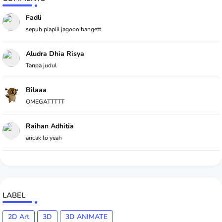
Fadli
sepuh piapiii jagooo bangett
Aludra Dhia Risya
Tanpa judul
Bilaaa
OMEGATTTTT
Raihan Adhitia
ancak lo yeah
LABEL
2D Art
3D
3D ANIMATE