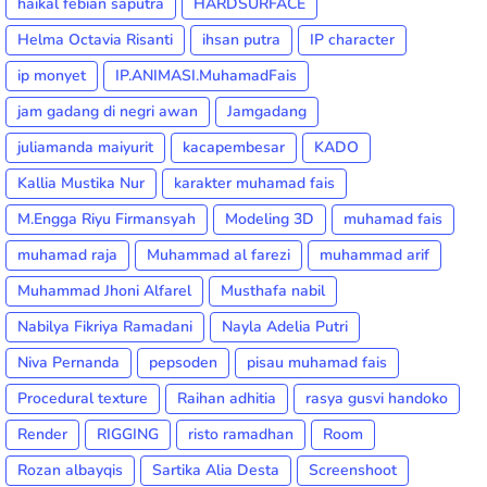
haikal febian saputra
HARDSURFACE
Helma Octavia Risanti
ihsan putra
IP character
ip monyet
IP.ANIMASI.MuhamadFais
jam gadang di negri awan
Jamgadang
juliamanda maiyurit
kacapembesar
KADO
Kallia Mustika Nur
karakter muhamad fais
M.Engga Riyu Firmansyah
Modeling 3D
muhamad fais
muhamad raja
Muhammad al farezi
muhammad arif
Muhammad Jhoni Alfarel
Musthafa nabil
Nabilya Fikriya Ramadani
Nayla Adelia Putri
Niva Pernanda
pepsoden
pisau muhamad fais
Procedural texture
Raihan adhitia
rasya gusvi handoko
Render
RIGGING
risto ramadhan
Room
Rozan albayqis
Sartika Alia Desta
Screenshoot