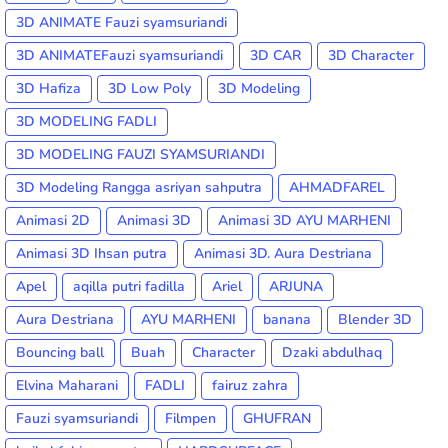
3D ANIMATE Fauzi syamsuriandi
3D ANIMATEFauzi syamsuriandi
3D CAR
3D Character
3D Hafiza
3D Low Poly
3D Modeling
3D MODELING FADLI
3D MODELING FAUZI SYAMSURIANDI
3D Modeling Rangga asriyan sahputra
AHMADFAREL
Animasi 2D
Animasi 3D
Animasi 3D AYU MARHENI
Animasi 3D Ihsan putra
Animasi 3D. Aura Destriana
Apel
aqilla putri fadilla
Ariel
ARJUNA
Aura Destriana
AYU MARHENI
banana
Blender 3D
Bouncing ball
Buah
Character
Dzaki abdulhaq
Elvina Maharani
FADLI
fairuz zahra
Fauzi syamsuriandi
Filmpen
GHUFRAN