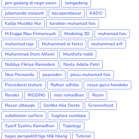
jam gadang di negri awan
Jamgadang
juliamanda maiyurit
kacapembesar
KADO
Kallia Mustika Nur
karakter muhamad fais
M.Engga Riyu Firmansyah
Modeling 3D
muhamad fais
muhamad raja
Muhammad al farezi
muhammad arif
Muhammad Jhoni Alfarel
Musthafa nabil
Nabilya Fikriya Ramadani
Nayla Adelia Putri
Niva Pernanda
pepsoden
pisau muhamad fais
Procedural texture
Raihan adhitia
rasya gusvi handoko
Render
RIGGING
risto ramadhan
Room
Rozan albayqis
Sartika Alia Desta
Screenshoot
subdivision surface
Sugriwa sundapa
Syarif Syahru Ramadhan
Topology
tugas perspektif.tiga titik hilang
Tutorial