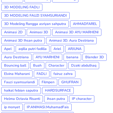
3D MODELING FADLI
3D MODELING FAUZI SYAMSURIANDI
3D Modeling Rangga asriyan sahputra
AHMADFAREL
Animasi 2D
Animasi 3D
Animasi 3D AYU MARHENI
Animasi 3D Ihsan putra
Animasi 3D. Aura Destriana
Apel
aqilla putri fadilla
Ariel
ARJUNA
Aura Destriana
AYU MARHENI
banana
Blender 3D
Bouncing ball
Buah
Character
Dzaki abdulhaq
Elvina Maharani
FADLI
fairuz zahra
Fauzi syamsuriandi
Filmpen
GHUFRAN
haikal febian saputra
HARDSURFACE
Helma Octavia Risanti
ihsan putra
IP character
ip monyet
IP.ANIMASI.MuhamadFais