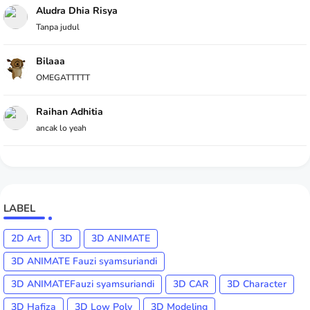
Aludra Dhia Risya
Tanpa judul
Bilaaa
OMEGATTTTT
Raihan Adhitia
ancak lo yeah
LABEL
2D Art
3D
3D ANIMATE
3D ANIMATE Fauzi syamsuriandi
3D ANIMATEFauzi syamsuriandi
3D CAR
3D Character
3D Hafiza
3D Low Poly
3D Modeling