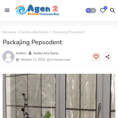
0
Beranda
Sartika Alia Desta
Packajing Pepsodent
Packajing Pepsodent
person
Author -
Sartika Alia Desta
share
Oktober 11, 2023
0 minute read