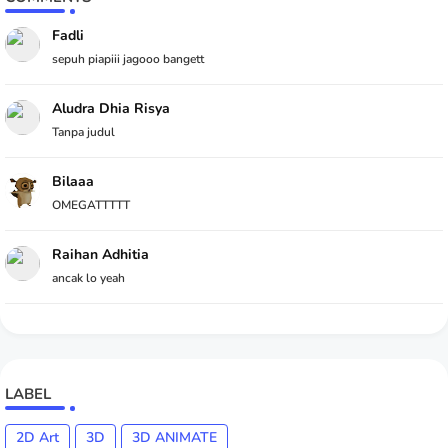
Fadli
sepuh piapiii jagooo bangett
Aludra Dhia Risya
Tanpa judul
Bilaaa
OMEGATTTTT
Raihan Adhitia
ancak lo yeah
LABEL
2D Art
3D
3D ANIMATE