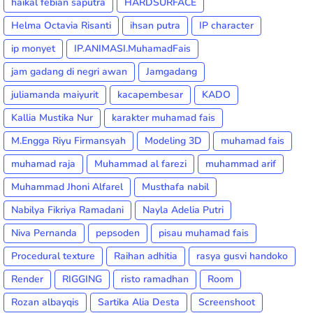
haikal febian saputra
HARDSURFACE
Helma Octavia Risanti
ihsan putra
IP character
ip monyet
IP.ANIMASI.MuhamadFais
jam gadang di negri awan
Jamgadang
juliamanda maiyurit
kacapembesar
KADO
Kallia Mustika Nur
karakter muhamad fais
M.Engga Riyu Firmansyah
Modeling 3D
muhamad fais
muhamad raja
Muhammad al farezi
muhammad arif
Muhammad Jhoni Alfarel
Musthafa nabil
Nabilya Fikriya Ramadani
Nayla Adelia Putri
Niva Pernanda
pepsoden
pisau muhamad fais
Procedural texture
Raihan adhitia
rasya gusvi handoko
Render
RIGGING
risto ramadhan
Room
Rozan albayqis
Sartika Alia Desta
Screenshoot