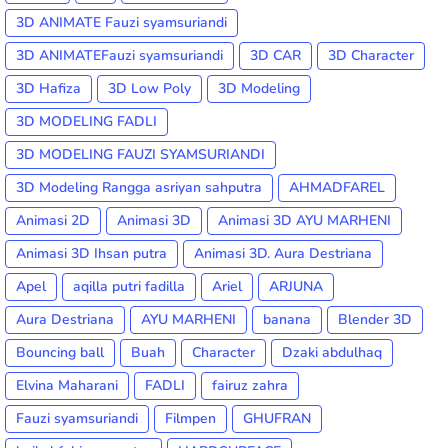
3D ANIMATE Fauzi syamsuriandi
3D ANIMATEFauzi syamsuriandi
3D CAR
3D Character
3D Hafiza
3D Low Poly
3D Modeling
3D MODELING FADLI
3D MODELING FAUZI SYAMSURIANDI
3D Modeling Rangga asriyan sahputra
AHMADFAREL
Animasi 2D
Animasi 3D
Animasi 3D AYU MARHENI
Animasi 3D Ihsan putra
Animasi 3D. Aura Destriana
Apel
aqilla putri fadilla
Ariel
ARJUNA
Aura Destriana
AYU MARHENI
banana
Blender 3D
Bouncing ball
Buah
Character
Dzaki abdulhaq
Elvina Maharani
FADLI
fairuz zahra
Fauzi syamsuriandi
Filmpen
GHUFRAN