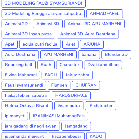
3D MODELING FAUZI SYAMSURIANDI
3D Modeling Rangga asriyan sahputra
AHMADFAREL
Animasi 2D
Animasi 3D
Animasi 3D AYU MARHENI
Animasi 3D Ihsan putra
Animasi 3D. Aura Destriana
Apel
aqilla putri fadilla
Ariel
ARJUNA
Aura Destriana
AYU MARHENI
banana
Blender 3D
Bouncing ball
Buah
Character
Dzaki abdulhaq
Elvina Maharani
FADLI
fairuz zahra
Fauzi syamsuriandi
Filmpen
GHUFRAN
haikal febian saputra
HARDSURFACE
Helma Octavia Risanti
ihsan putra
IP character
ip monyet
IP.ANIMASI.MuhamadFais
jam gadang di negri awan
Jamgadang
juliamanda maiyurit
kacapembesar
KADO