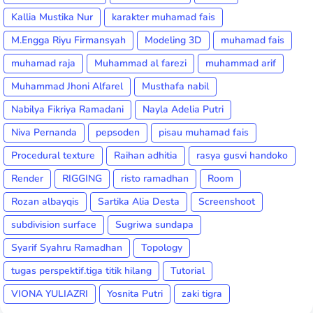
Kallia Mustika Nur
karakter muhamad fais
M.Engga Riyu Firmansyah
Modeling 3D
muhamad fais
muhamad raja
Muhammad al farezi
muhammad arif
Muhammad Jhoni Alfarel
Musthafa nabil
Nabilya Fikriya Ramadani
Nayla Adelia Putri
Niva Pernanda
pepsoden
pisau muhamad fais
Procedural texture
Raihan adhitia
rasya gusvi handoko
Render
RIGGING
risto ramadhan
Room
Rozan albayqis
Sartika Alia Desta
Screenshoot
subdivision surface
Sugriwa sundapa
Syarif Syahru Ramadhan
Topology
tugas perspektif.tiga titik hilang
Tutorial
VIONA YULIAZRI
Yosnita Putri
zaki tigra