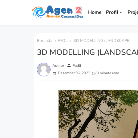
Home
Profil
Proj
Beranda
FADLI
3D MODELLING (LANDSCAPE)
3D MODELLING (LANDSCA
person
Author -
Fadli
Desember 06, 2023
0 minute read