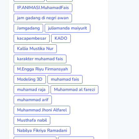
IP.ANIMASI.MuhamadFais
jam gadang di negri awan
Jamgadang
juliamanda maiyurit
kacapembesar
KADO
Kallia Mustika Nur
karakter muhamad fais
M.Engga Riyu Firmansyah
Modeling 3D
muhamad fais
muhamad raja
Muhammad al farezi
muhammad arif
Muhammad Jhoni Alfarel
Musthafa nabil
Nabilya Fikriya Ramadani