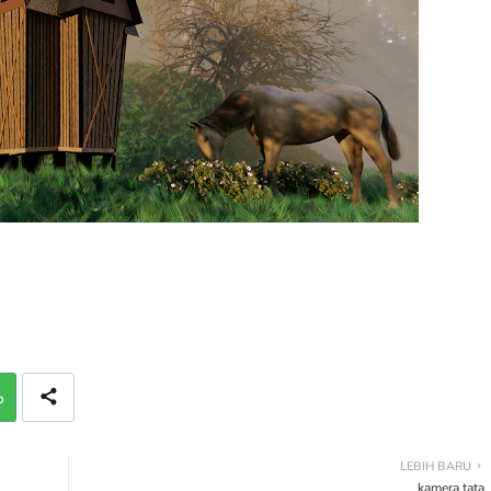
p
LEBIH BARU
kamera tata