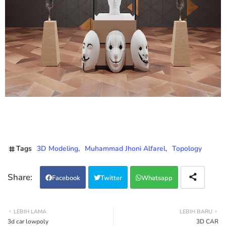
Tags
3D Modeling
Muhammad Jhoni Alfarel
Topology
Facebook
Twitter
Whatsapp
LEBIH LAMA
LEBIH BARU
3d car lowpoly
3D CAR