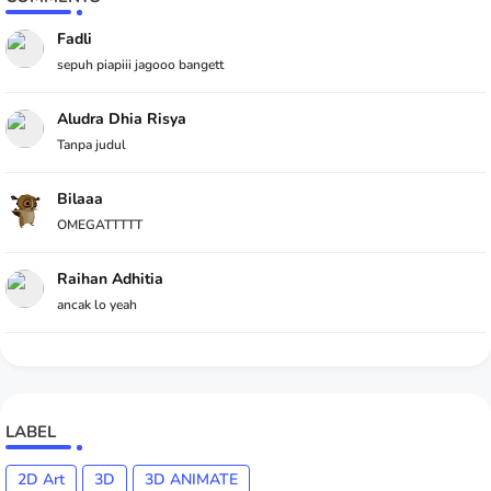
Fadli
sepuh piapiii jagooo bangett
Aludra Dhia Risya
Tanpa judul
Bilaaa
OMEGATTTTT
Raihan Adhitia
ancak lo yeah
LABEL
2D Art
3D
3D ANIMATE