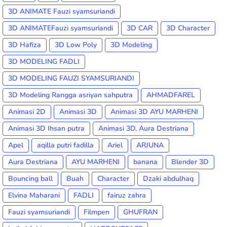
3D ANIMATE Fauzi syamsuriandi
3D ANIMATEFauzi syamsuriandi
3D CAR
3D Character
3D Hafiza
3D Low Poly
3D Modeling
3D MODELING FADLI
3D MODELING FAUZI SYAMSURIANDI
3D Modeling Rangga asriyan sahputra
AHMADFAREL
Animasi 2D
Animasi 3D
Animasi 3D AYU MARHENI
Animasi 3D Ihsan putra
Animasi 3D. Aura Destriana
Apel
aqilla putri fadilla
Ariel
ARJUNA
Aura Destriana
AYU MARHENI
banana
Blender 3D
Bouncing ball
Buah
Character
Dzaki abdulhaq
Elvina Maharani
FADLI
fairuz zahra
Fauzi syamsuriandi
Filmpen
GHUFRAN