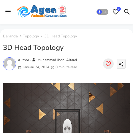
0
Beranda
Topology
3D Head Topology
3D Head Topology
person
Author -
Muhammad Jhoni Alfarel
share
Januari 24, 2024
0 minute read