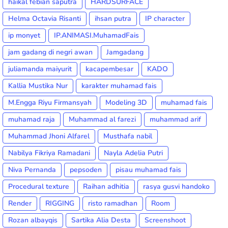
haikal febian saputra
HARDSURFACE
Helma Octavia Risanti
ihsan putra
IP character
ip monyet
IP.ANIMASI.MuhamadFais
jam gadang di negri awan
Jamgadang
juliamanda maiyurit
kacapembesar
KADO
Kallia Mustika Nur
karakter muhamad fais
M.Engga Riyu Firmansyah
Modeling 3D
muhamad fais
muhamad raja
Muhammad al farezi
muhammad arif
Muhammad Jhoni Alfarel
Musthafa nabil
Nabilya Fikriya Ramadani
Nayla Adelia Putri
Niva Pernanda
pepsoden
pisau muhamad fais
Procedural texture
Raihan adhitia
rasya gusvi handoko
Render
RIGGING
risto ramadhan
Room
Rozan albayqis
Sartika Alia Desta
Screenshoot