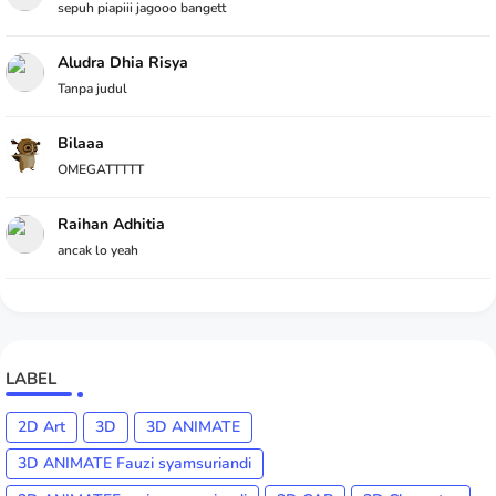
sepuh piapiii jagooo bangett
Aludra Dhia Risya
Tanpa judul
Bilaaa
OMEGATTTTT
Raihan Adhitia
ancak lo yeah
LABEL
2D Art
3D
3D ANIMATE
3D ANIMATE Fauzi syamsuriandi