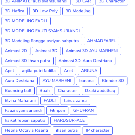
3D ANIMATEFauzi syamsuriandi
3D CAR
3D Character
3D Hafiza
3D Low Poly
3D Modeling
3D MODELING FADLI
3D MODELING FAUZI SYAMSURIANDI
3D Modeling Rangga asriyan sahputra
AHMADFAREL
Animasi 2D
Animasi 3D
Animasi 3D AYU MARHENI
Animasi 3D Ihsan putra
Animasi 3D. Aura Destriana
Apel
aqilla putri fadilla
Ariel
ARJUNA
Aura Destriana
AYU MARHENI
banana
Blender 3D
Bouncing ball
Buah
Character
Dzaki abdulhaq
Elvina Maharani
FADLI
fairuz zahra
Fauzi syamsuriandi
Filmpen
GHUFRAN
haikal febian saputra
HARDSURFACE
Helma Octavia Risanti
ihsan putra
IP character