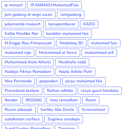
ip monyet
IP.ANIMASI.MuhamadFais
jam gadang di negri awan
Jamgadang
juliamanda maiyurit
kacapembesar
KADO
Kallia Mustika Nur
karakter muhamad fais
M.Engga Riyu Firmansyah
Modeling 3D
muhamad fais
muhamad raja
Muhammad al farezi
muhammad arif
Muhammad Jhoni Alfarel
Musthafa nabil
Nabilya Fikriya Ramadani
Nayla Adelia Putri
Niva Pernanda
pepsoden
pisau muhamad fais
Procedural texture
Raihan adhitia
rasya gusvi handoko
Render
RIGGING
risto ramadhan
Room
Rozan albayqis
Sartika Alia Desta
Screenshoot
subdivision surface
Sugriwa sundapa
Syarif Syahru Ramadhan
Topology