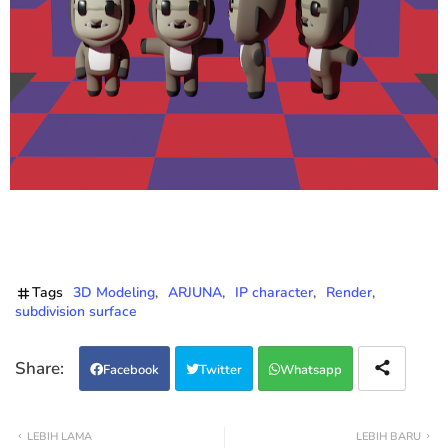
Tags
3D Modeling
ARJUNA
IP character
Render
subdivision surface
Facebook
Twitter
Whatsapp
LEBIH LAMA
LEBIH BARU