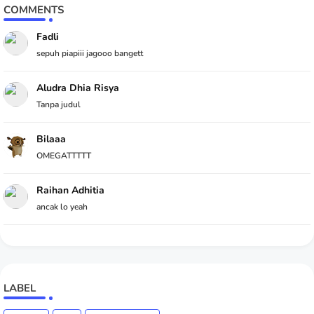
COMMENTS
Fadli
sepuh piapiii jagooo bangett
Aludra Dhia Risya
Tanpa judul
Bilaaa
OMEGATTTTT
Raihan Adhitia
ancak lo yeah
LABEL