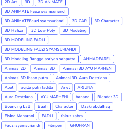
2D Art
3D
3D ANIMATE
3D ANIMATE Fauzi syamsuriandi
3D ANIMATEFauzi syamsuriandi
3D CAR
3D Character
3D Hafiza
3D Low Poly
3D Modeling
3D MODELING FADLI
3D MODELING FAUZI SYAMSURIANDI
3D Modeling Rangga asriyan sahputra
AHMADFAREL
Animasi 2D
Animasi 3D
Animasi 3D AYU MARHENI
Animasi 3D Ihsan putra
Animasi 3D. Aura Destriana
Apel
aqilla putri fadilla
Ariel
ARJUNA
Aura Destriana
AYU MARHENI
banana
Blender 3D
Bouncing ball
Buah
Character
Dzaki abdulhaq
Elvina Maharani
FADLI
fairuz zahra
Fauzi syamsuriandi
Filmpen
GHUFRAN