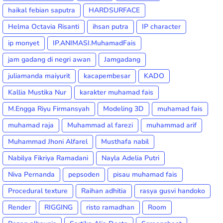
haikal febian saputra
HARDSURFACE
Helma Octavia Risanti
ihsan putra
IP character
ip monyet
IP.ANIMASI.MuhamadFais
jam gadang di negri awan
Jamgadang
juliamanda maiyurit
kacapembesar
KADO
Kallia Mustika Nur
karakter muhamad fais
M.Engga Riyu Firmansyah
Modeling 3D
muhamad fais
muhamad raja
Muhammad al farezi
muhammad arif
Muhammad Jhoni Alfarel
Musthafa nabil
Nabilya Fikriya Ramadani
Nayla Adelia Putri
Niva Pernanda
pepsoden
pisau muhamad fais
Procedural texture
Raihan adhitia
rasya gusvi handoko
Render
RIGGING
risto ramadhan
Room